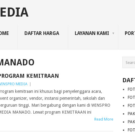
EDIA
OME
DAFTAR HARGA
LAYANAN KAMI
POR
 MANADO
PROGRAM KEMITRAAN
DAF
WINSPRO MEDIA
|
FO
rogram kemitraan ini khusus bagi penyelenggara acara,
FOT
vent organizer, vendor, instansi pemerintah, sekolah dan
erguruan tinggi. Mari bergabung dengan kami di WINSPRO
FO
MEDIA MANADO. Lewat program KEMITRAAN ini
PAK
Read More
PAK
FO