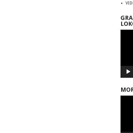
VI
GRA
LOK
Video
Player
MOR
Video
Player