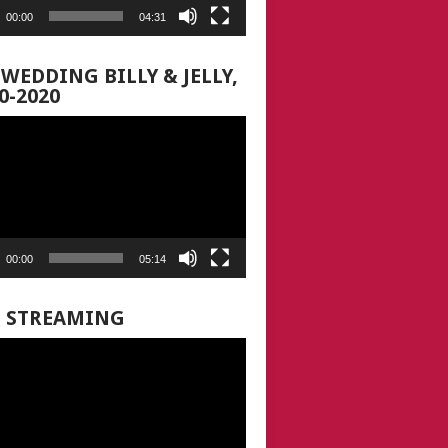
00:00
04:31
 WEDDING BILLY & JELLY,
0-2020
00:00
05:14
E STREAMING